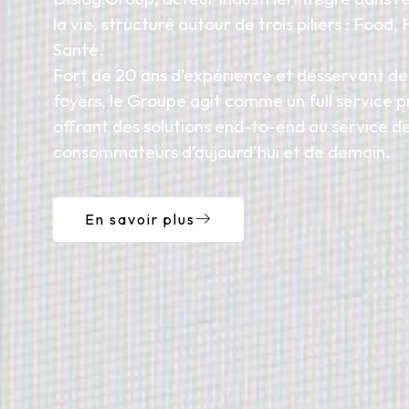
la vie, structuré autour de trois piliers : Food,
Santé.
Fort de 20 ans d’expérience et desservant des
foyers, le Groupe agit comme un full service p
offrant des solutions end-to-end au service d
consommateurs d’aujourd’hui et de demain.
En savoir plus