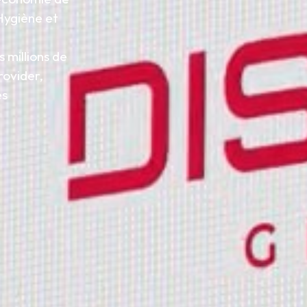
 Hygiène et
 millions de
rovider,
es