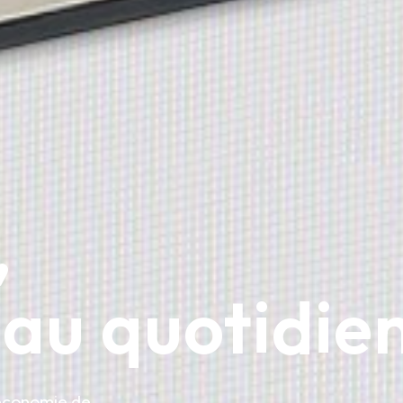
,
 au quotidie
’économie de