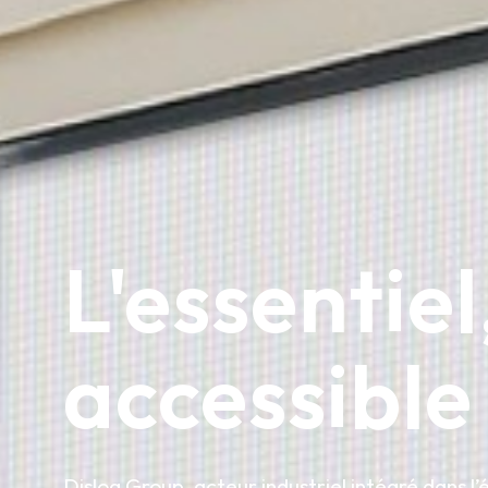
L'essentiel
accessible
Dislog Group, acteur industriel intégré dans l