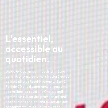
L'essentiel,
accessible au
quotidien.
Dislog Group, acteur industriel intégré
dans l’économie de la vie, structuré autour
de trois piliers : Food, Hygiène et Santé.
Fort de 20 ans d’expérience et desservant
des millions de foyers, le Groupe agit
comme un full service provider, offrant
des solutions end-to-end au service des
consommateurs d’aujourd’hui et de