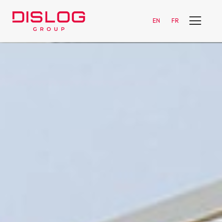
EN
FR