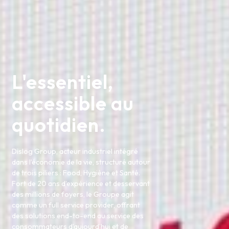
L'essentiel,
accessible au
quotidien.
Dislog Group, acteur industriel intégré
dans l’économie de la vie, structuré autour
de trois piliers : Food, Hygiène et Santé.
Fort de 20 ans d’expérience et desservant
des millions de foyers, le Groupe agit
comme un full service provider, offrant
des solutions end-to-end au service des
consommateurs d’aujourd’hui et de