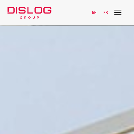
EN
FR