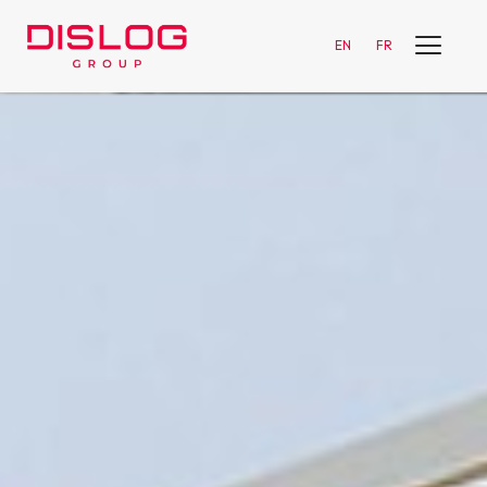
EN
FR