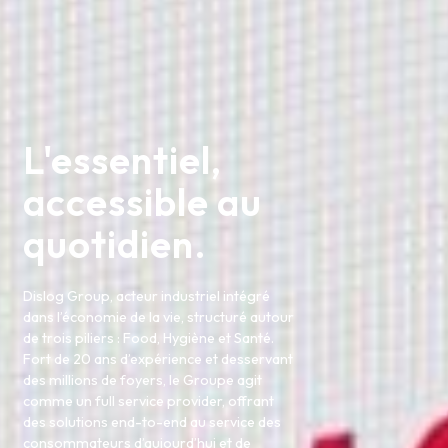
L'essentiel,
accessible au
quotidien.
Dislog Group, acteur industriel intégré
dans l’économie de la vie, structuré autour
de trois piliers : Food, Hygiène et Santé.
Fort de 20 ans d’expérience et desservant
des millions de foyers, le Groupe agit
comme un full service provider, offrant
des solutions end-to-end au service des
consommateurs d’aujourd’hui et de