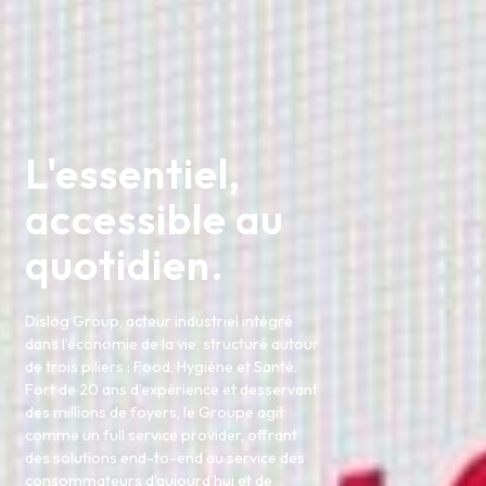
L'essentiel,
accessible au
quotidien.
Dislog Group, acteur industriel intégré
dans l’économie de la vie, structuré autour
de trois piliers : Food, Hygiène et Santé.
Fort de 20 ans d’expérience et desservant
des millions de foyers, le Groupe agit
comme un full service provider, offrant
des solutions end-to-end au service des
consommateurs d’aujourd’hui et de