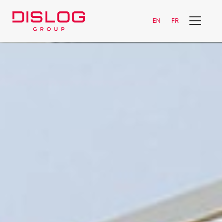
EN
FR