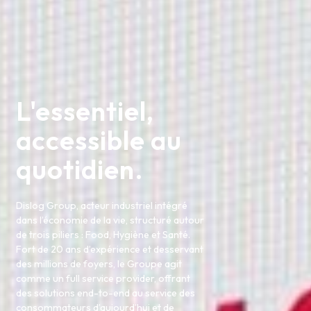
L'essentiel,
accessible au
quotidien.
Dislog Group, acteur industriel intégré
dans l’économie de la vie, structuré autour
de trois piliers : Food, Hygiène et Santé.
Fort de 20 ans d’expérience et desservant
des millions de foyers, le Groupe agit
comme un full service provider, offrant
des solutions end-to-end au service des
consommateurs d’aujourd’hui et de