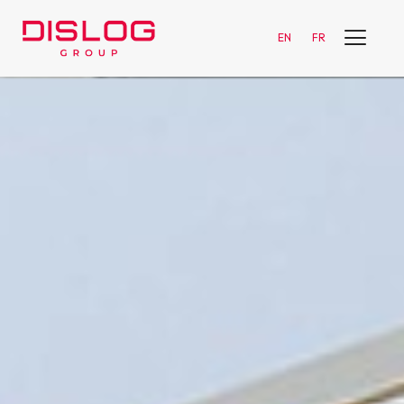
EN
FR