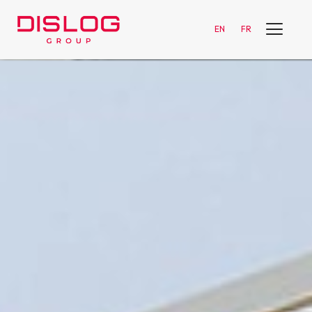
EN
FR