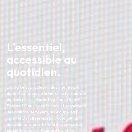
L'essentiel,
accessible au
quotidien.
Dislog Group, acteur industriel intégré
dans l’économie de la vie, structuré autour
de trois piliers : Food, Hygiène et Santé.
Fort de 20 ans d’expérience et desservant
des millions de foyers, le Groupe agit
comme un full service provider, offrant
des solutions end-to-end au service des
consommateurs d’aujourd’hui et de