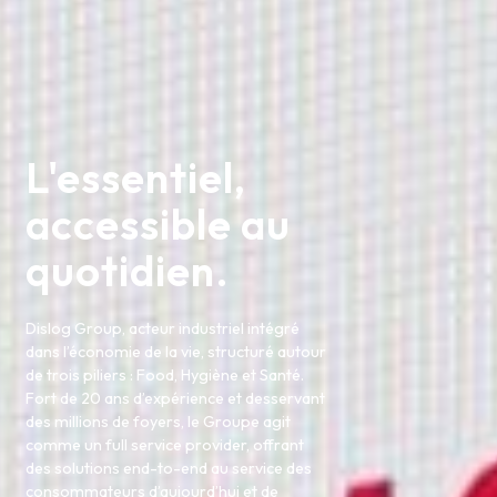
L'essentiel,
accessible au
quotidien.
Dislog Group, acteur industriel intégré
dans l’économie de la vie, structuré autour
de trois piliers : Food, Hygiène et Santé.
Fort de 20 ans d’expérience et desservant
des millions de foyers, le Groupe agit
comme un full service provider, offrant
des solutions end-to-end au service des
consommateurs d’aujourd’hui et de