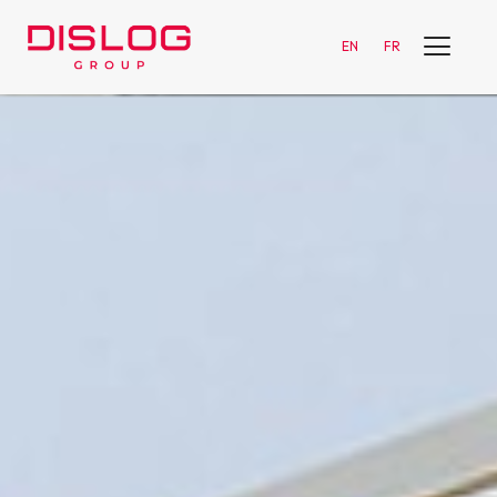
EN
FR