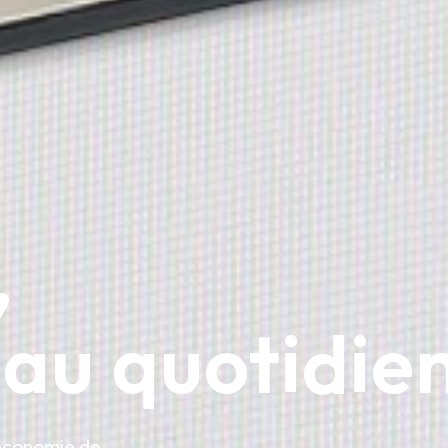
,
 au quotidie
’économie de