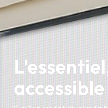
L'essentiel
accessible
Dislog Group, acteur industriel intégré dans l