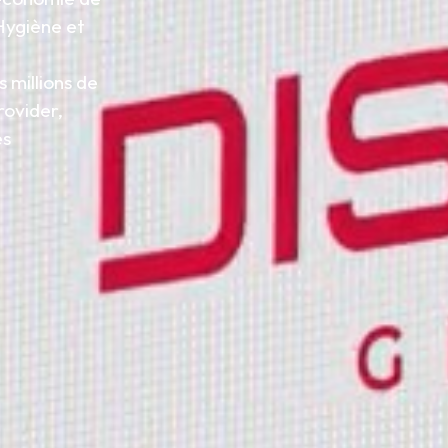
 Hygiène et
 millions de
rovider,
es