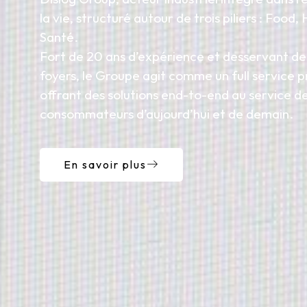
la vie, structuré autour de trois piliers : Food,
Santé.
Fort de 20 ans d’expérience et desservant des
foyers, le Groupe agit comme un full service p
offrant des solutions end-to-end au service d
consommateurs d’aujourd’hui et de demain.
En savoir plus