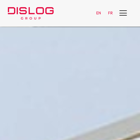
EN
FR