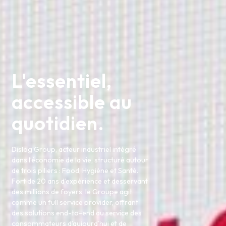
L'essentiel,
accessible au
quotidien.
Dislog Group, acteur industriel intégré
dans l’économie de la vie, structuré autour
de trois piliers : Food, Hygiène et Santé.
Fort de 20 ans d’expérience et desservant
des millions de foyers, le Groupe agit
comme un full service provider, offrant
des solutions end-to-end au service des
consommateurs d’aujourd’hui et de