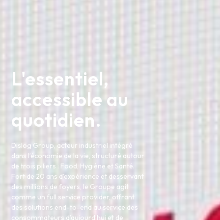
L'essentiel,
accessible au
quotidien.
Dislog Group, acteur industriel intégré
dans l’économie de la vie, structuré autour
de trois piliers : Food, Hygiène et Santé.
Fort de 20 ans d’expérience et desservant
des millions de foyers, le Groupe agit
comme un full service provider, offrant
des solutions end-to-end au service des
consommateurs d’aujourd’hui et de