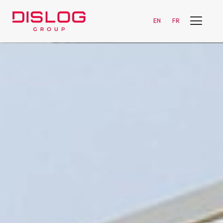
EN
FR