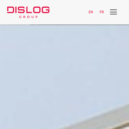
EN
FR