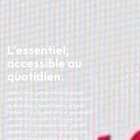
L'essentiel,
accessible au
quotidien.
Dislog Group, acteur industriel intégré
dans l’économie de la vie, structuré autour
de trois piliers : Food, Hygiène et Santé.
Fort de 20 ans d’expérience et desservant
des millions de foyers, le Groupe agit
comme un full service provider, offrant
des solutions end-to-end au service des
consommateurs d’aujourd’hui et de