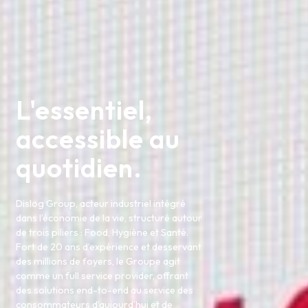
L'essentiel,
accessible au
quotidien.
Dislog Group, acteur industriel intégré
dans l’économie de la vie, structuré autour
de trois piliers : Food, Hygiène et Santé.
Fort de 20 ans d’expérience et desservant
des millions de foyers, le Groupe agit
comme un full service provider, offrant
des solutions end-to-end au service des
consommateurs d’aujourd’hui et de