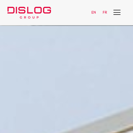
EN
FR