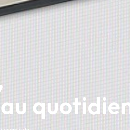
,
 au quotidie
’économie de