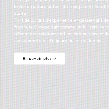
la vie, structuré autour de trois piliers : Food,
Santé.
Fort de 20 ans d’expérience et desservant des
foyers, le Groupe agit comme un full service p
offrant des solutions end-to-end au service d
consommateurs d’aujourd’hui et de demain.
En savoir plus