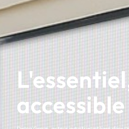
L'essentiel
accessible
Dislog Group, acteur industriel intégré dans l