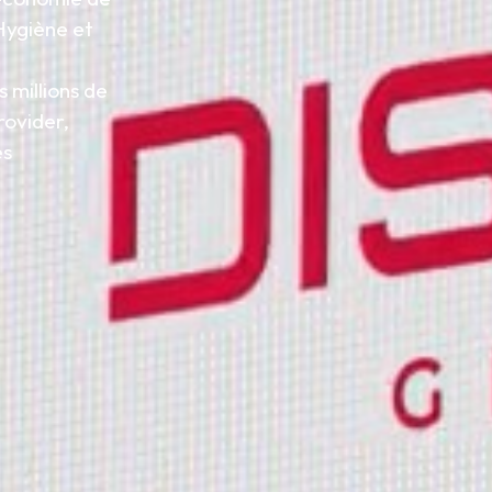
 Hygiène et
 millions de
rovider,
es