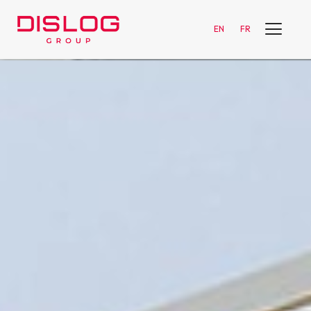
EN
FR