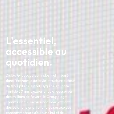
L'essentiel,
accessible au
quotidien.
Dislog Group, acteur industriel intégré
dans l’économie de la vie, structuré autour
de trois piliers : Food, Hygiène et Santé.
Fort de 20 ans d’expérience et desservant
des millions de foyers, le Groupe agit
comme un full service provider, offrant
des solutions end-to-end au service des
consommateurs d’aujourd’hui et de