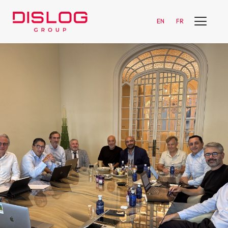
EN
FR