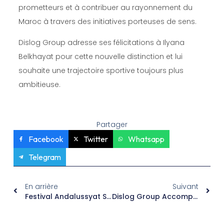
prometteurs et à contribuer au rayonnement du
Maroc à travers des initiatives porteuses de sens.
Dislog Group adresse ses félicitations à Ilyana
Belkhayat pour cette nouvelle distinction et lui
souhaite une trajectoire sportive toujours plus
ambitieuse.
Partager
Facebook
Twitter
Whatsapp
Telegram
En arrière
Suivant
Festival Andalussyat Signe Son Grand Retour Pour Sa 22ᵉ Édition ! Dislog Group Renouvelle Son Engagement En Faveur Du Patrimoine Culturel Aux Côtés De L’AAMAM.
Dislog Group Accompagne Une Avancée Historique De La Chirurgie Robotique Au Maroc