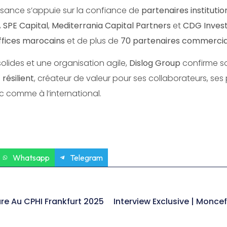
sance s’appuie sur la confiance de
partenaires instituti
,
SPE Capital
,
Mediterrania Capital Partners
et
CDG Inves
ffices marocains
et de plus de
70 partenaires commerci
lides et une organisation agile,
Dislog Group
confirme so
résilient
, créateur de valeur pour ses collaborateurs, ses 
comme à l’international.
Whatsapp
Telegram
re Au CPHI Frankfurt 2025