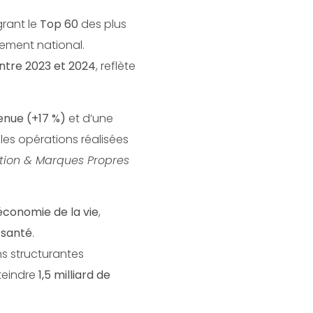
grant le
Top 60
des plus
ement national.
entre 2023 et 2024
, reflète
enue (+17 %)
et d’une
ales opérations réalisées
ution & Marques Propres
’économie de la vie
,
e santé
.
ons structurantes
teindre
1,5 milliard de