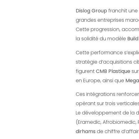
Dislog Group
franchit une 
grandes entreprises maro
Cette progression, acc
la solidité du modèle
Buil
Cette performance s’expl
stratégie d’acquisitions ci
figurent
CMB Plastique
sur
en Europe, ainsi que
Mega
Ces intégrations renforcen
opérant sur trois verticale
Le développement de la d
(Eramedic, Afrobiomedic,
dirhams
de chiffre d’affai