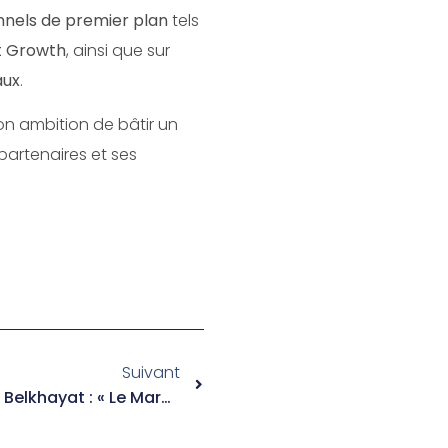
onnels de premier plan
tels
t Growth
, ainsi que sur
aux
.
n ambition de bâtir un
partenaires et ses
Suivant
Interview Exclusive | Moncef Belkhayat : « Le Maroc Est En Hypercroissance, Rejoignez-Le ! »