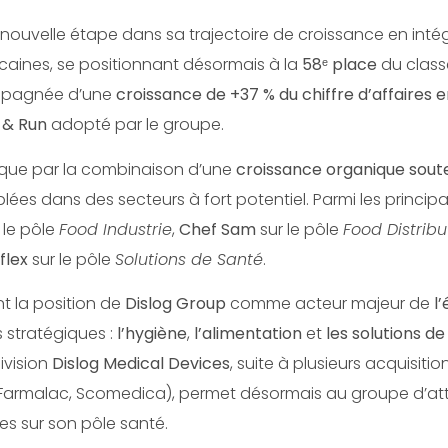
nouvelle étape dans sa trajectoire de croissance en inté
caines, se positionnant désormais à la
58ᵉ place
du class
ompagnée d’une
croissance de +37 % du chiffre d’affaires 
d & Run
adopté par le groupe.
ique par la combinaison d’une
croissance organique sout
blées dans des secteurs à fort potentiel. Parmi les princip
 le pôle
Food Industrie
,
Chef Sam
sur le pôle
Food Distrib
flex
sur le pôle
Solutions de Santé
.
t la position de
Dislog Group
comme acteur majeur de
l
s stratégiques :
l’hygiène
,
l’alimentation
et
les solutions d
ivision
Dislog Medical Devices
, suite à plusieurs acquisiti
 Farmalac, Scomedica), permet désormais au groupe d’at
res sur son pôle santé.