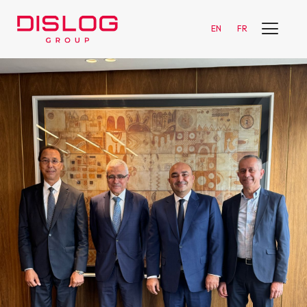
EN
FR