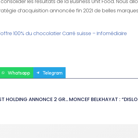
onsolider les résultats de la Business Unit Food. Nous all
tratégie d’acquisition annoncée fin 2021 de belles marque
s’offre 100% du chocolatier Carré suisse – Infomédiaire
Whatsapp
Telegram
IMPORTANT : H&S INVEST HOLDING ANNONCE 2 GROSSES OPÉRATIONS