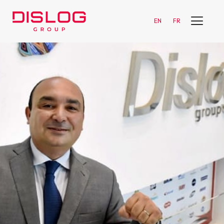
EN
FR