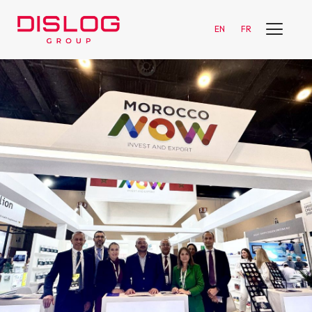
EN
FR